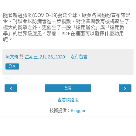
隨著新冠肺炎
(COVID-19)
蔓延全球，歐美各國紛紛宣布禁足
令、封鎖令以防病毒進一步擴散，對企業與教育機構產生了
極大的衝擊之外，更催生了一股「遠距辦公」與「遠距教
學」的世界級旋風。那麼，PDF在裡面可以發揮什麼功用
呢？
阿文哥
於
星期三, 3月 25, 2020
沒有留言:
分享
‹
›
首頁
查看網路版
技術提供：
Blogger
.