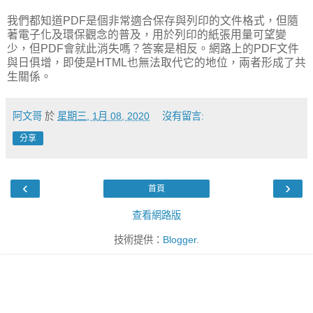
我們都知道
PDF
是個非常適合保存與列印的文件格式，但隨
著電子化及環保觀念的普及，用於列印的紙張用量可望變
少，但
PDF
會就此消失嗎？答案是相反。網路上的
PDF
文件
與日俱增，即使是
HTML
也無法取代它的地位，兩者形成了共
生關係。
阿文哥
於
星期三, 1月 08, 2020
沒有留言:
分享
‹
›
首頁
查看網路版
技術提供：
Blogger
.